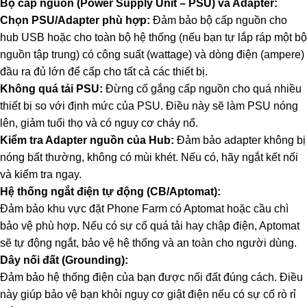
Bộ cấp nguồn (Power Supply Unit – PSU) và Adapter:
Chọn PSU/Adapter phù hợp:
Đảm bảo bộ cấp nguồn cho
hub USB hoặc cho toàn bộ hệ thống (nếu bạn tự lắp ráp một bộ
nguồn tập trung) có công suất (wattage) và dòng điện (ampere)
đầu ra đủ lớn để cấp cho tất cả các thiết bị.
Không quá tải PSU:
Đừng cố gắng cấp nguồn cho quá nhiều
thiết bị so với định mức của PSU. Điều này sẽ làm PSU nóng
lên, giảm tuổi thọ và có nguy cơ cháy nổ.
Kiểm tra Adapter nguồn của Hub:
Đảm bảo adapter không bị
nóng bất thường, không có mùi khét. Nếu có, hãy ngắt kết nối
và kiểm tra ngay.
Hệ thống ngắt điện tự động (CB/Aptomat):
Đảm bảo khu vực đặt Phone Farm có Aptomat hoặc cầu chì
bảo vệ phù hợp. Nếu có sự cố quá tải hay chập điện, Aptomat
sẽ tự động ngắt, bảo vệ hệ thống và an toàn cho người dùng.
Dây nối đất (Grounding):
Đảm bảo hệ thống điện của bạn được nối đất đúng cách. Điều
này giúp bảo vệ bạn khỏi nguy cơ giật điện nếu có sự cố rò rỉ