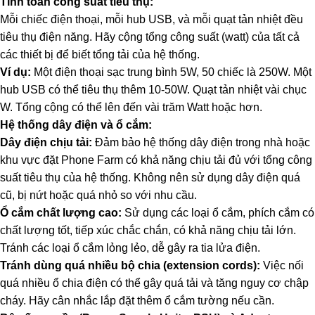
Tính toán công suất tiêu thụ:
Mỗi chiếc điện thoại, mỗi hub USB, và mỗi quạt tản nhiệt đều
tiêu thụ điện năng. Hãy cộng tổng công suất (watt) của tất cả
các thiết bị để biết tổng tải của hệ thống.
Ví dụ:
Một điện thoại sạc trung bình 5W, 50 chiếc là 250W. Một
hub USB có thể tiêu thụ thêm 10-50W. Quạt tản nhiệt vài chục
W. Tổng cộng có thể lên đến vài trăm Watt hoặc hơn.
Hệ thống dây điện và ổ cắm:
Dây điện chịu tải:
Đảm bảo hệ thống dây điện trong nhà hoặc
khu vực đặt Phone Farm có khả năng chịu tải đủ với tổng công
suất tiêu thụ của hệ thống. Không nên sử dụng dây điện quá
cũ, bị nứt hoặc quá nhỏ so với nhu cầu.
Ổ cắm chất lượng cao:
Sử dụng các loại ổ cắm, phích cắm có
chất lượng tốt, tiếp xúc chắc chắn, có khả năng chịu tải lớn.
Tránh các loại ổ cắm lỏng lẻo, dễ gây ra tia lửa điện.
Tránh dùng quá nhiều bộ chia (extension cords):
Việc nối
quá nhiều ổ chia điện có thể gây quá tải và tăng nguy cơ chập
cháy. Hãy cân nhắc lắp đặt thêm ổ cắm tường nếu cần.