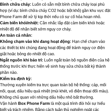
Bình chữa cháy:
Luôn có sẵn một bình chữa cháy loại phù
hợp (ví dụ: bình chữa cháy CO2 hoặc bột khô) gần khu vực đặt
Phone Farm để xử lý kịp thời nếu có sự cố hỏa hoạn nhỏ.
Cảm biến khói/nhiệt:
Cân nhắc lắp đặt cảm biến khói hoặc
nhiệt độ để nhận biết sớm nguy cơ cháy.
An toàn cá nhân:
Không chạm vào khi đang hoạt động:
Hạn chế chạm vào
các thiết bị khi chúng đang hoạt động để tránh nguy cơ điện
giật hoặc bỏng do nhiệt độ cao.
Ngắt nguồn khi bảo trì:
Luôn ngắt toàn bộ nguồn điện của hệ
thống trước khi thực hiện vệ sinh hay sửa chữa bất kỳ thành
phần nào.
Kiểm tra định kỳ:
Thường xuyên kiểm tra trực quan toàn bộ hệ thống: cáp, mối
nối, quạt, dấu hiệu quá nhiệt (mùi khét, vỏ điện thoại đổi màu).
Không chủ quan với những dấu hiệu nhỏ bất thường.
Vận hành
Box
Phone Farm
là một quá trình đòi hỏi sự hiểu
biết và trách nhiệm. Bằng cách tuân thủ nghiêm ngặt các