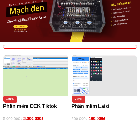
-40%
-50%
Phần mềm CCK Tiktok
Phần mềm Laixi
3.000.000
₫
100.000
₫
5.000.000
₫
200.000
₫
Thêm vào giỏ hàng
Thêm vào giỏ hàng