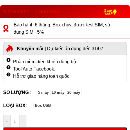
3.375.000
₫
–
7.500.000
₫
Bảo hành 6 tháng, Box chưa được test SIM, sử
dụng SIM +5%
Khuyến mãi
| Dự kiến áp dụng đến 31/07
Phần mềm điều khiển đồng bộ.
Tool Auto Facebook.
Hỗ trợ giao hàng toàn quốc.
SỐ LƯỢNG
5 máy
10 máy
20 máy
LOẠI BOX
Box USB
-
+