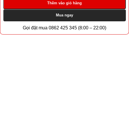
Thêm vào giỏ hàng
Mua ngay
Gọi đặt mua 0862 425 345 (8:00 – 22:00)
Tổng quan
Box Phone Farm J6
dòng giá
rẻ chuyên MXH
Samsung Galaxy J6 là mẫu smartphone phổ thông của
Samsung, phù hợp với những người muốn xây dựng
Box
Phone Farm
với chi phí đầu tư thấp. Mặc dù không sở hữu
cấu hình mạnh như các dòng Galaxy S hay Note, Galaxy J6
vẫn đáp ứng tốt các nhu cầu quản lý tài khoản, tương tác mạng
xã hội, chạy ứng dụng MMO và các tác vụ Automation cơ bản.
Thông số nổi bật