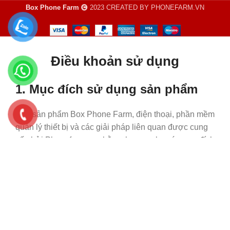
Box Phone Farm
2023 CREATED BY PHONEFARM.VN
Điều khoản sử dụng
1. Mục đích sử dụng sản phẩm
Các sản phẩm Box Phone Farm, điện thoại, phần mềm
quản lý thiết bị và các giải pháp liên quan được cung
cấp bởi Phonefarm.vn nhằm phục vụ cho các mục đích
hợp pháp như:
Thử nghiệm ứng dụng và phần mềm.
Nghiên cứu, phát triển và tự động hóa quy trình.
Quản lý, vận hành nhiều thiết bị di động.
Các hoạt động kinh doanh, marketing và công nghệ
tuân thủ quy định pháp luật hiện hành.